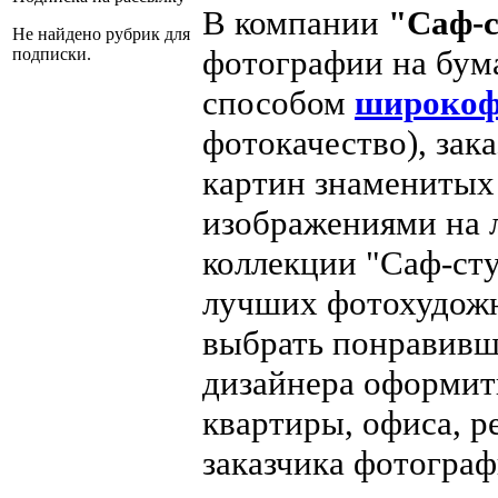
В компании
"Саф-с
Не найдено рубрик для
фотографии на бум
подписки.
способом
широкоф
фотокачество), зак
картин знаменитых
изображениями на 
коллекции "Саф-сту
лучших фотохудожн
выбрать понравивш
дизайнера оформит
квартиры, офиса, р
заказчика фотограф